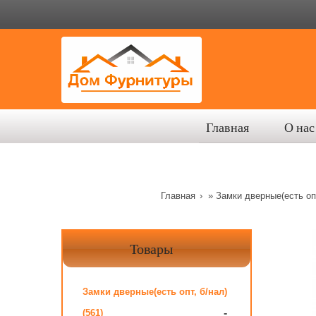
Главная
О нас
Главная
»
Замки дверные(есть опт
Товары
Замки дверные(есть опт, б/нал)
-
(561)