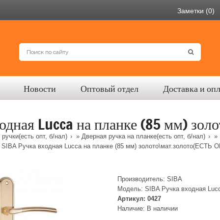
Заметки (0)
Новости
Оптовый отдел
Доставка и оп
одная Lucca на планке (85 мм) зол
ручки(есть опт, б/нал)
»
Дверная ручка на планке(есть опт, б/нал)
»
 SIBA Ручка входная Lucca на планке (85 мм) золото\мат.золото(ЕСТЬ О
Производитель:
SIBA
Модель:
SIBA Ручка входная Luc
Артикул:
0427
Наличие:
В наличии