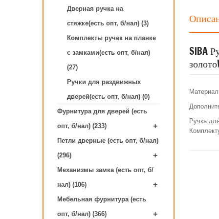
Дверная ручка на
Описа
стяжке(есть опт, б/нал) (3)
Комплекты ручек на планке
SIBA Р
с замками(есть опт, б/нал)
золото
(27)
Ручки для раздвижных
Материал
дверей(есть опт, б/нал) (0)
Дополнит
Фурнитура для дверей (есть
Ручка для
+
опт, б/нал) (233)
Комплект
Петли дверные (есть опт, б/нал)
+
(296)
Механизмы замка (есть опт, б/
+
нал) (106)
Мебельная фурнитура (есть
+
опт, б/нал) (366)