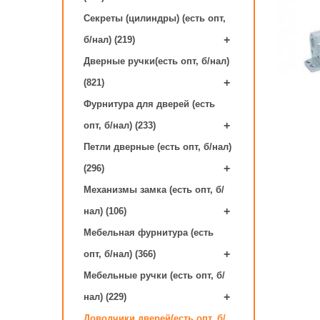
Секреты (цилиндры) (есть опт,
+
б/нал) (219)
Дверные ручки(есть опт, б/нал)
+
(821)
Фурнитура для дверей (есть
+
опт, б/нал) (233)
Петли дверные (есть опт, б/нал)
+
(296)
Механизмы замка (есть опт, б/
+
нал) (106)
Мебельная фурнитура (есть
+
опт, б/нал) (366)
Мебельные ручки (есть опт, б/
+
нал) (229)
Доводчики дверей(есть опт, б/