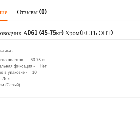
ние
Отзывы (0)
оводчик А061 (45-75кг) Хром(ЕСТЬ ОПТ)
стики :
ого полотна - 50-75 кг
ельная фиксация - Нет
во в упаковке - 10
 75 кг
ом (Серый)