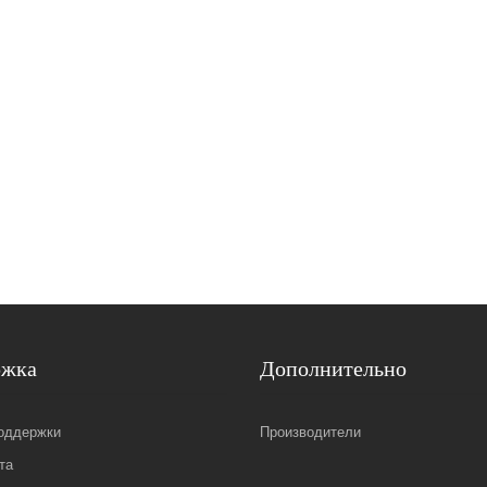
ржка
Дополнительно
оддержки
Производители
та