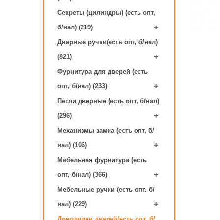
Секреты (цилиндры) (есть опт,
+
б/нал) (219)
Дверные ручки(есть опт, б/нал)
+
(821)
Фурнитура для дверей (есть
+
опт, б/нал) (233)
Петли дверные (есть опт, б/нал)
+
(296)
Механизмы замка (есть опт, б/
+
нал) (106)
Мебельная фурнитура (есть
+
опт, б/нал) (366)
Мебельные ручки (есть опт, б/
+
нал) (229)
Доводчики дверей(есть опт, б/