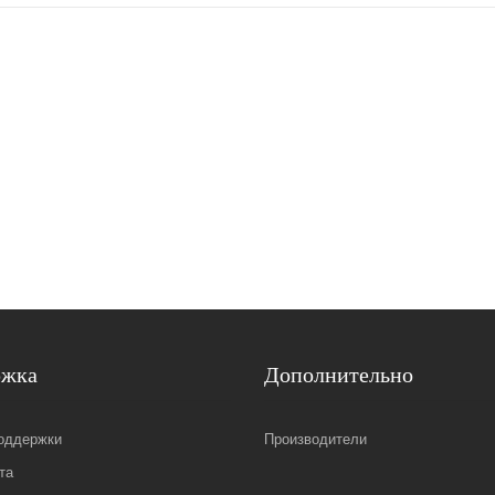
ржка
Дополнительно
оддержки
Производители
та