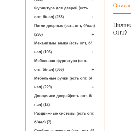
Описа
Фурнитура для дверей (есть
+
опт, б/нал) (233)
Цилинд
Петли дверные (есть опт, б/нал)
ОПТ)
+
(296)
Механизмы замка (есть опт, б/
+
нал) (106)
Мебельная фурнитура (есть
+
опт, б/нал) (366)
Мебельные ручки (есть опт, б/
+
нал) (229)
Доводчики дверей(есть опт, б/
нал) (12)
Раздвижные системы (есть опт,
б/нал) (7)
Скобяные изделия (есть опт, б/