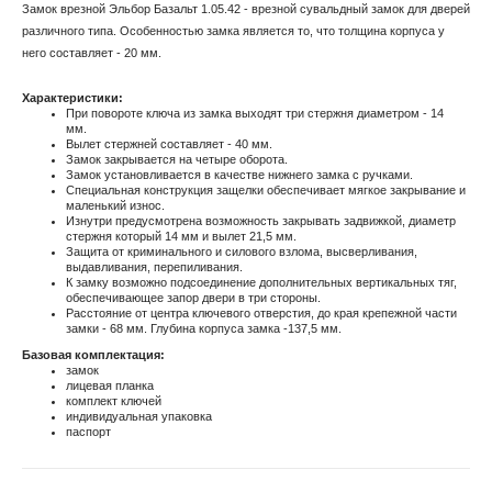
Замок врезной Эльбор Базальт 1.05.42 - врезной сувальдный замок для дверей
различного типа. Особенностью замка является то, что толщина корпуса у
него составляет - 20 мм.
Характеристики:
При повороте ключа из замка выходят три стержня диаметром - 14
мм.
Вылет стержней составляет - 40 мм.
Замок закрывается на четыре оборота.
Замок установливается в качестве нижнего замка с ручками.
Специальная конструкция защелки обеспечивает мягкое закрывание и
маленький износ.
Изнутри предусмотрена возможность закрывать задвижкой, диаметр
стержня который 14 мм и вылет 21,5 мм.
Защита от криминального и силового взлома, высверливания,
выдавливания, перепиливания.
К замку возможно подсоединение дополнительных вертикальных тяг,
обеспечивающее запор двери в три стороны.
Расстояние от центра ключевого отверстия, до края крепежной части
замки - 68 мм. Глубина корпуса замка -137,5 мм.
Базовая комплектация:
замок
лицевая планка
комплект ключей
индивидуальная упаковка
паспорт