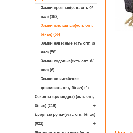
Замки врезные(есть опт, б/
нал) (182)
Замки накладные(есть опт,
б/нал) (56)
Замки навесные(есть опт, б/
нал) (58)
Замки кодовые(есть опт, б/
нал) (6)
Замки на китайские
двери(есть опт, б/нал) (4)
Секреты (цилиндры) (есть опт,
+
б/нал) (219)
Дверные ручки(есть опт, б/нал)
+
(821)
Описа
Фурнитура для дверей (есть