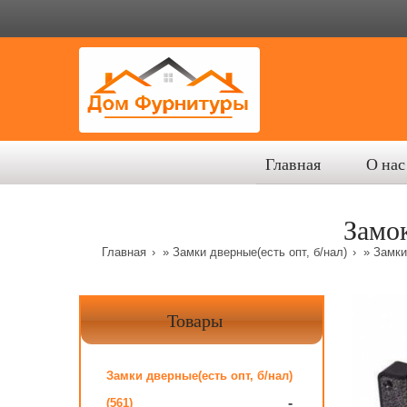
Главная
О нас
Замо
Главная
»
Замки дверные(есть опт, б/нал)
»
Замки
Товары
Замки дверные(есть опт, б/нал)
-
(561)