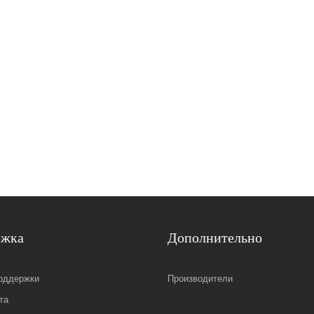
ржка
Дополнительно
оддержки
Производители
та