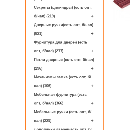
Секреты (цилиндры) (есть опт,
+
б/нал) (219)
Дверные ручки(есть опт, б/нал)
+
(821)
Фурнитура для дверей (есть
+
опт, б/нал) (233)
Петли дверные (есть опт, б/нал)
+
(296)
Механизмы замка (есть опт, б/
+
нал) (106)
Мебельная фурнитура (есть
+
опт, б/нал) (366)
Мебельные ручки (есть опт, б/
+
нал) (229)
Доводчики дверей(есть опт, б/