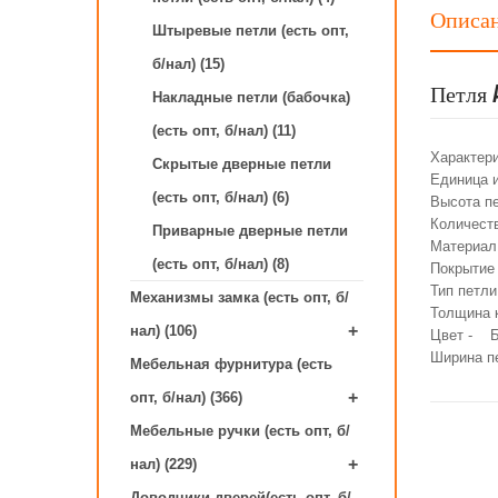
Описа
Штыревые петли (есть опт,
б/нал) (15)
Петля 
Накладные петли (бабочка)
(есть опт, б/нал) (11)
Характери
Скрытые дверные петли
Единица 
(есть опт, б/нал) (6)
Высота п
Количеств
Приварные дверные петли
Материа
(есть опт, б/нал) (8)
Покрытие
Тип петл
Механизмы замка (есть опт, б/
Толщина 
+
нал) (106)
Цвет - 
Ширина п
Мебельная фурнитура (есть
+
опт, б/нал) (366)
Мебельные ручки (есть опт, б/
+
нал) (229)
Доводчики дверей(есть опт, б/