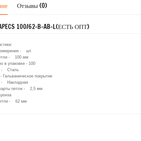
ние
Отзывы (0)
APECS 100/62-B-AB-L(ЕСТЬ ОПТ)
стики:
измерения - шт.
етли - 100 мм
о в упаковке - 100
л - Сталь
 - Гальваническое покрытие
и - Накладная
карты петли - 2,5 мм
Бронза
етли - 62 мм