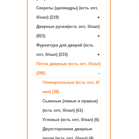
Секреты (цилиндры) (есть опт,
+
б/нал) (219)
Дверные ручки(есть опт, б/нал)
+
(821)
Фурнитура для дверей (есть
+
опт, б/нал) (233)
Петли дверные (есть опт, б/нал)
-
(296)
Универсальные (есть опт, б/
нал) (38)
Сьемные (левые и правые)
(есть опт, б/нал) (61)
Угловые (есть опт, б/нал) (6)
Двухсторонние дверные
петли (есть опт, б/нал) (4)