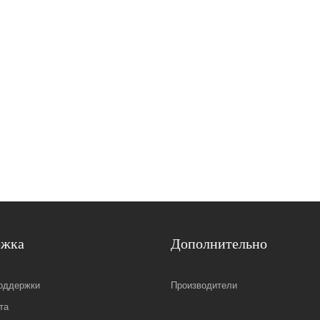
ржка
Дополнительно
оддержки
Производители
та