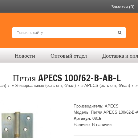
Заметки (0)
Новости
Оптовый отдел
Доставка и оп
Петля APECS 100/62-B-AB-L
нал)
»
Универсальные (есть опт, б/нал)
»
APECS (есть опт, б/нал)
»
Производитель:
APECS
Модель:
Петля APECS 100/62-B-
Артикул:
0816
Наличие:
В наличии