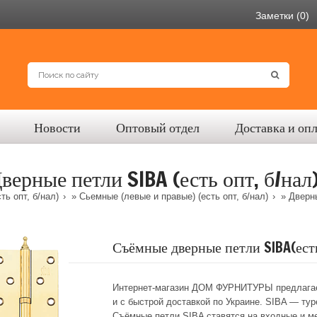
Заметки (0)
Новости
Оптовый отдел
Доставка и оп
верные петли SIBA (есть опт, б/нал
ть опт, б/нал)
»
Сьемные (левые и правые) (есть опт, б/нал)
» Дверны
Съёмные дверные петли SIBA(есть
Интернет-магазин ДОМ ФУРНИТУРЫ предлагает
и с быстрой доставкой по Украине. SIBA — ту
Съёмные петли SIBA ставятся на входные и ме