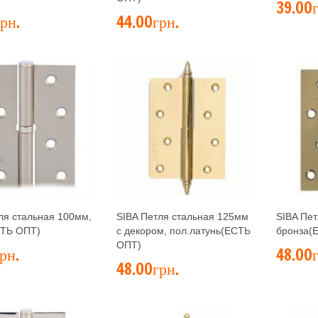
39.00г
рн.
44.00грн.
ля стальная 100мм,
SIBA Петля стальная 125мм
SIBA Пет
СТЬ ОПТ)
с декором, пол.латунь(ЕСТЬ
бронза(
ОПТ)
рн.
48.00г
48.00грн.