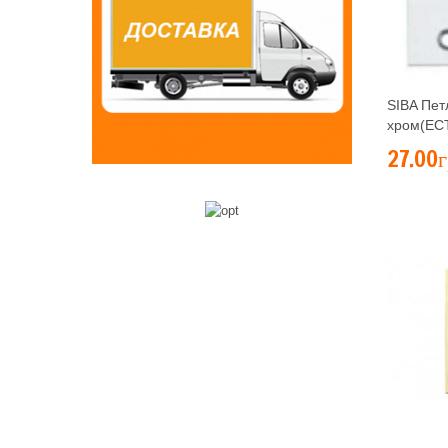
SIBA Пет
хром(ЕС
27.00г