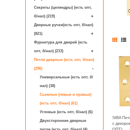
Секреты (цилиндры) (есть опт,
+
б/нал) (219)
Дверные ручки(есть опт, б/нал)
+
(821)
Фурнитура для дверей (есть
+
опт, б/нал) (233)
Петли дверные (есть опт, б/нал)
-
(296)
Универсальные (есть опт, б/
нал) (38)
Сьемные (левые и правые)
(есть опт, б/нал) (61)
Угловые (есть опт, б/нал) (6)
SIBA Пет
Двухсторонние дверные
с декоро
ОПТ)
петли (есть опт, б/нал) (4)