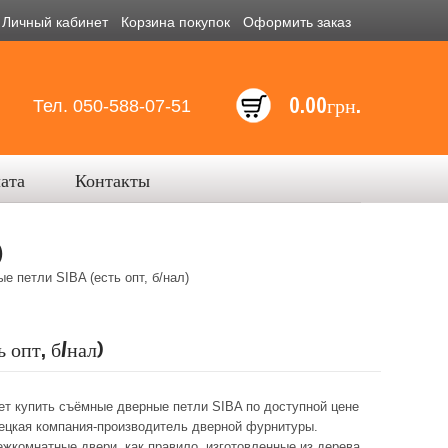
Личный кабинет
Корзина покупок
Оформить заказ
0.00грн.
Тел. 050-588-07-51
лата
Контакты
)
е петли SIBA (есть опт, б/нал)
 опт, б/нал)
 купить съёмные дверные петли SIBA по доступной цене
рецкая компания-производитель дверной фурнитуры.
жкомнатные двери, как правило, изготовленные из дерева