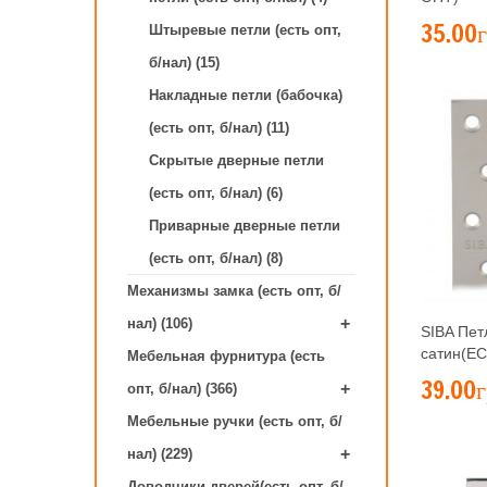
35.00г
Штыревые петли (есть опт,
б/нал) (15)
Накладные петли (бабочка)
(есть опт, б/нал) (11)
Скрытые дверные петли
(есть опт, б/нал) (6)
Приварные дверные петли
(есть опт, б/нал) (8)
Механизмы замка (есть опт, б/
+
нал) (106)
SIBA Пет
сатин(Е
Мебельная фурнитура (есть
39.00г
+
опт, б/нал) (366)
Мебельные ручки (есть опт, б/
+
нал) (229)
Доводчики дверей(есть опт, б/