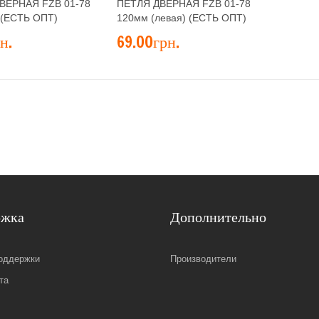
ВЕРНАЯ FZB 01-78
ПЕТЛЯ ДВЕРНАЯ FZB 01-78
)(ЕСТЬ ОПТ)
120мм (левая) (ЕСТЬ ОПТ)
н.
69.00грн.
ржка
Дополнительно
оддержки
Производители
та