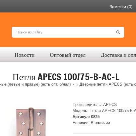
Заметки (0)
Новости
Оптовый отдел
Доставка и оп
Петля APECS 100/75-B-AC-L
ые (левые и правые) (есть опт, б/нал)
»
Дверные петли APECS (есть оп
Производитель:
APECS
Модель:
Петля APECS 100/75-B-
Артикул:
0825
Наличие:
В наличии