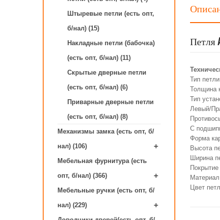
Описа
Штыревые петли (есть опт,
б/нал) (15)
Петля 
Накладные петли (бабочка)
(есть опт, б/нал) (11)
Техничес
Скрытые дверные петли
Тип петл
(есть опт, б/нал) (6)
Толщина 
Тип устан
Приварные дверные петли
Левый/Пр
(есть опт, б/нал) (8)
Противос
С подшип
Механизмы замка (есть опт, б/
Форма ка
+
нал) (106)
Высота п
Ширина п
Мебельная фурнитура (есть
Покрытие
+
опт, б/нал) (366)
Материал
Цвет пет
Мебельные ручки (есть опт, б/
+
нал) (229)
Доводчики дверей(есть опт, б/