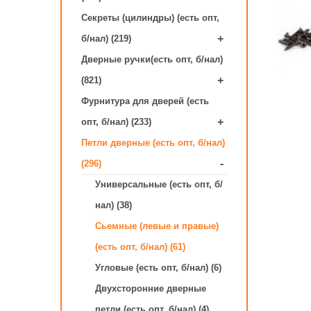
Секреты (цилиндры) (есть опт,
+
б/нал) (219)
Дверные ручки(есть опт, б/нал)
+
(821)
Фурнитура для дверей (есть
+
опт, б/нал) (233)
Петли дверные (есть опт, б/нал)
-
(296)
Универсальные (есть опт, б/
нал) (38)
Сьемные (левые и правые)
(есть опт, б/нал) (61)
Угловые (есть опт, б/нал) (6)
Двухсторонние дверные
петли (есть опт, б/нал) (4)