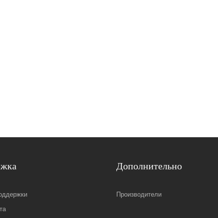
ржка
Дополнительно
оддержки
Производители
та