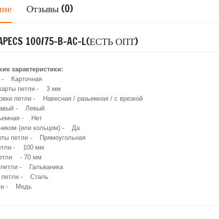
ние
Отзывы (0)
APECS 100/75-B-AC-L(ЕСТЬ ОПТ)
кие характеристики:
и - Карточная
карты петли - 3 мм
овки петли - Навесная / разьемная / с врезкой
авый - Левый
ьемная - Нет
ником (или кольцом) - Да
рты петли - Прямоугольная
етли - 100 мм
етли - 70 мм
 петли - Гальваника
 петли - Сталь
ли - Медь