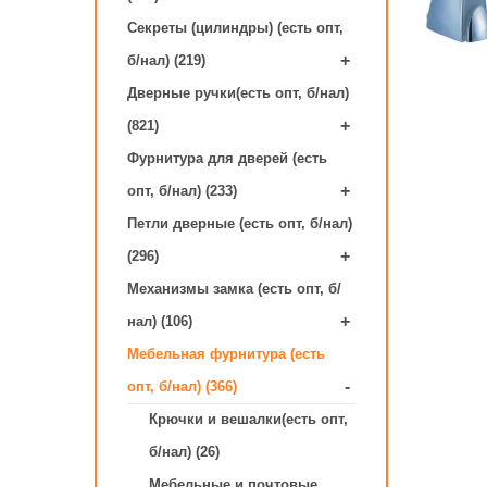
Секреты (цилиндры) (есть опт,
+
б/нал) (219)
Дверные ручки(есть опт, б/нал)
+
(821)
Фурнитура для дверей (есть
+
опт, б/нал) (233)
Петли дверные (есть опт, б/нал)
+
(296)
Механизмы замка (есть опт, б/
+
нал) (106)
Мебельная фурнитура (есть
-
опт, б/нал) (366)
Крючки и вешалки(есть опт,
б/нал) (26)
Мебельные и почтовые