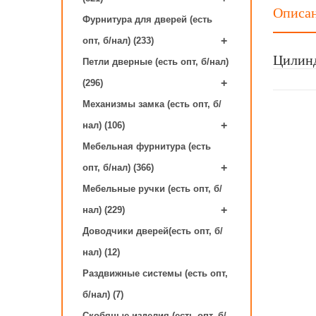
Описа
Фурнитура для дверей (есть
+
опт, б/нал) (233)
Цилинд
Петли дверные (есть опт, б/нал)
+
(296)
Механизмы замка (есть опт, б/
+
нал) (106)
Мебельная фурнитура (есть
+
опт, б/нал) (366)
Мебельные ручки (есть опт, б/
+
нал) (229)
Доводчики дверей(есть опт, б/
нал) (12)
Раздвижные системы (есть опт,
б/нал) (7)
Скобяные изделия (есть опт, б/