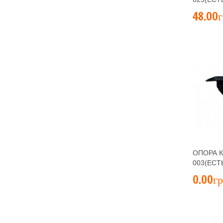
48.00г
ОПОРА К
003(ЕСТ
0.00гр