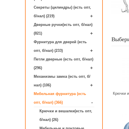
Секреты (цилиндры) (есть опт,
+
б/нал) (219)
Дверные ручки(есть опт, б/нал)
+
(821)
Выбери
Фурнитура для дверей (есть
+
опт, б/нал) (233)
Петли дверные (есть опт, б/нал)
+
(296)
Механизмы замка (есть опт, б/
+
нал) (106)
Крючки и
Мебельная фурнитура (есть
-
опт, б/нал) (366)
Крючки и вешалки(есть опт,
б/нал) (26)
Мебельные и почтовые