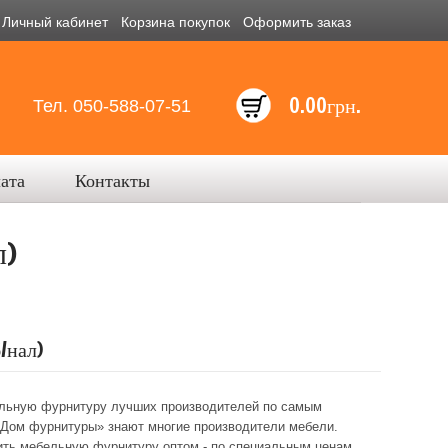
Личный кабинет
Корзина покупок
Оформить заказ
0.00грн.
Тел. 050-588-07-51
лата
Контакты
л)
/нал)
ельную фурнитуру лучших производителей по самым
«Дом фурнитуры» знают многие производители мебели.
ить мебельную фурнитуру оптом - по специальным ценам,